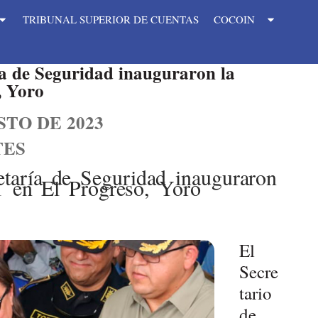
TRIBUNAL SUPERIOR DE CUENTAS
COCOIN
ía de Seguridad inauguraron la
, Yoro
STO DE 2023
TES
etaría de Seguridad inauguraron
 en El Progreso, Yoro
El
Secre
tario
de