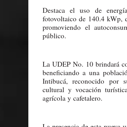
Destaca el uso de energí
fotovoltaico de 140.4 kWp,
promoviendo el autoconsum
público.
La UDEP No. 10 brindará co
beneficiando a una poblaci
Intibucá, reconocido por s
cultural y vocación turíst
agrícola y cafetalero.
La presencia de esta nueva u