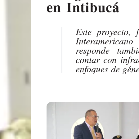
en Intibucá
Este proyecto, 
Interamerican
responde tamb
contar con infra
enfoques de gén