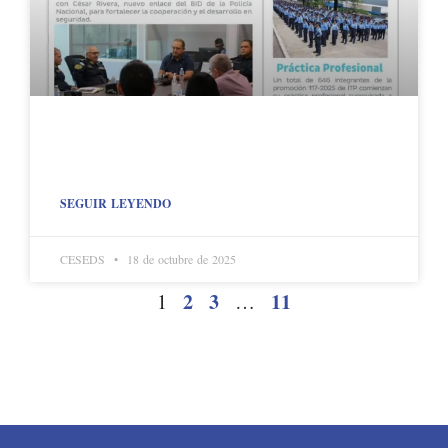
SEGUIR LEYENDO
CESEDS
18 de octubre de 2025
2
3
11
1
…